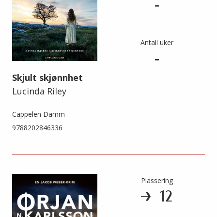
-
Antall uker
-
Skjult skjønnhet
Lucinda Riley
Cappelen Damm
9788202846336
Plassering
12