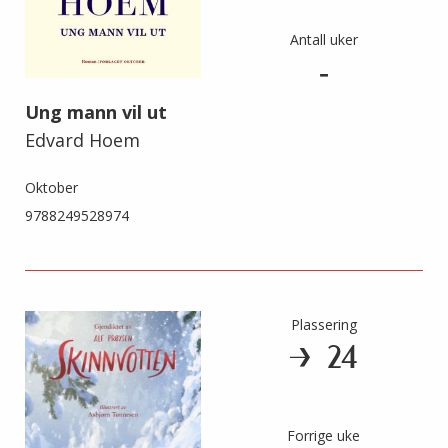
Antall uker
-
Ung mann vil ut
Edvard Hoem
Oktober
9788249528974
Plassering
24
Forrige uke