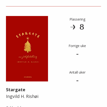
Plassering
8
Forrige uke
-
Antall uker
-
Stargate
Ingvild H. Rishøi