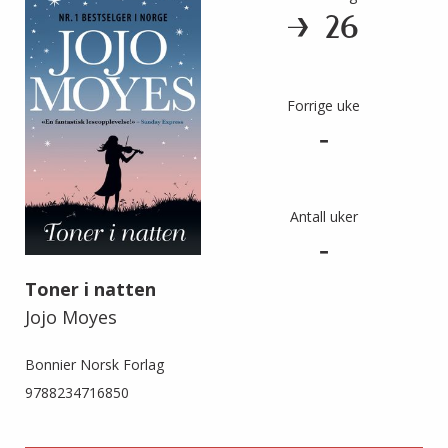
26
Forrige uke
-
Antall uker
-
Toner i natten
Jojo Moyes
Bonnier Norsk Forlag
9788234716850