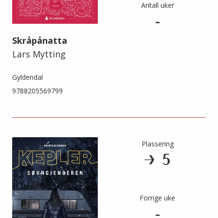
Antall uker
-
Skråpånatta
Lars Mytting
Gyldendal
9788205569799
Plassering
5
Forrige uke
-