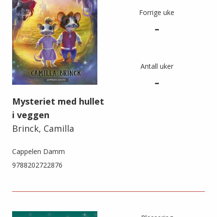
Forrige uke
-
Antall uker
-
Mysteriet med hullet
i veggen
Brinck, Camilla
Cappelen Damm
9788202722876