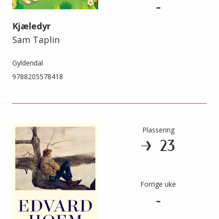
-
Kjæledyr
Sam Taplin
Gyldendal
9788205578418
Plassering
23
Forrige uke
-