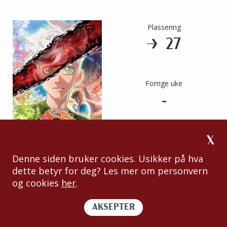
Plassering
27
Forrige uke
-
Antall uker
-
Denne siden bruker cookies. Usikker på hva
dette betyr for deg? Les mer om personvern
Edelmot
og cookies
her
.
Victor Sotberg
AKSEPTER
Egmont Kids Media Nordic