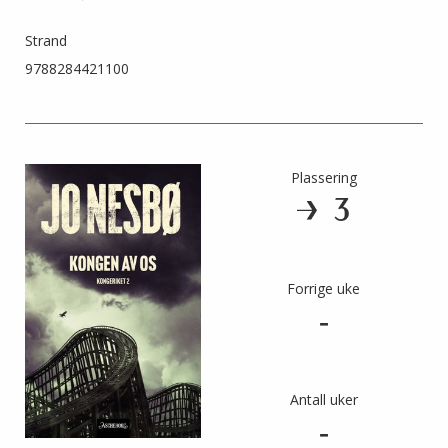
Strand
9788284421100
Plassering
3
Forrige uke
-
Antall uker
-