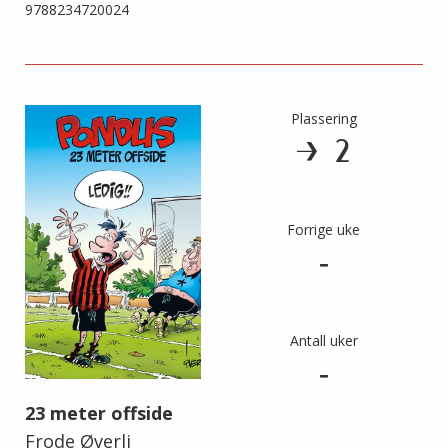
9788234720024
Plassering
2
Forrige uke
-
Antall uker
-
23 meter offside
Frode Øverli