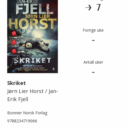
7
Forrige uke
-
Antall uker
-
Skriket
Jørn Lier Horst / Jan-
Erik Fjell
Bonnier Norsk Forlag
9788234719066