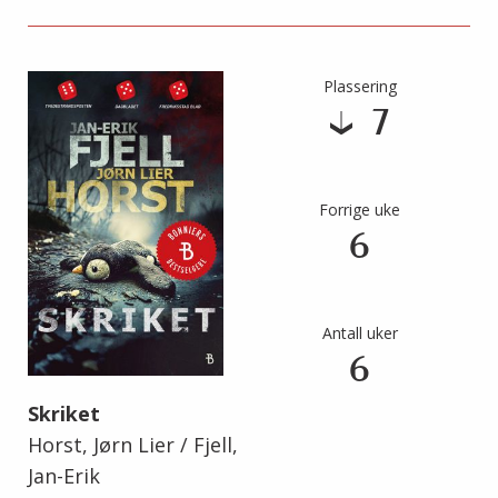
Plassering
7
Forrige uke
6
Antall uker
6
Skriket
Horst, Jørn Lier / Fjell,
Jan-Erik