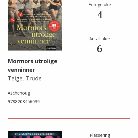
Forrige uke
4
Antall uker
6
Mormors utrolige
venninner
Teige, Trude
Aschehoug
9788203456039
Plassering