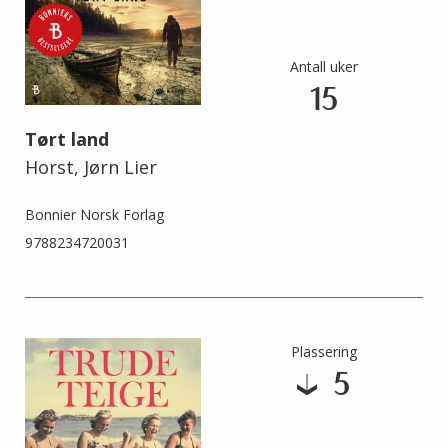
Antall uker
15
Tørt land
Horst, Jørn Lier
Bonnier Norsk Forlag
9788234720031
Plassering
5