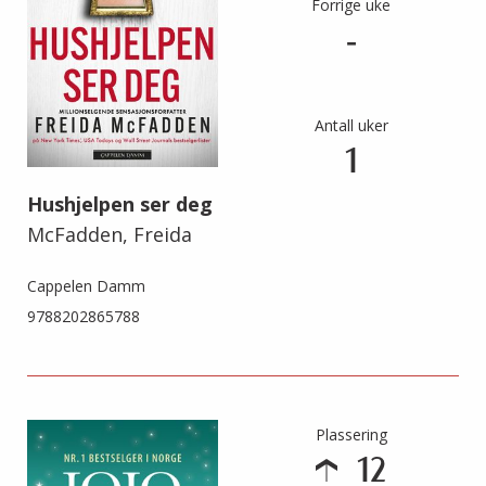
Forrige uke
-
Antall uker
1
Hushjelpen ser deg
McFadden, Freida
Cappelen Damm
9788202865788
Plassering
12