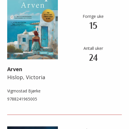
Forrige uke
15
Antall uker
24
Arven
Hislop, Victoria
Vigmostad Bjørke
9788241965005