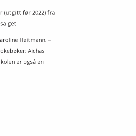
(utgitt før 2022) fra
salget.
Caroline Heitmann.
–
kokebøker: Aichas
skolen er også en