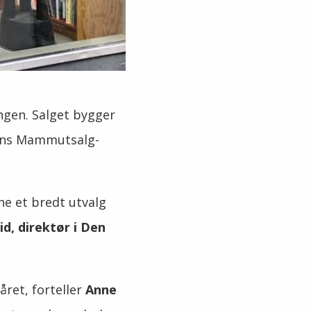
gen. Salget bygger
 mens Mammutsalg-
nne et bredt utvalg
id, direktør i Den
året, forteller
Anne