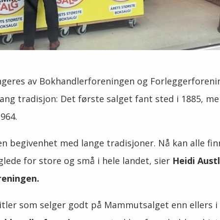
eres av Bokhandlerforeningen og Forleggerforenin
lang tradisjon: Det første salget fant sted i 1885,
1964.
n begivenhet med lange tradisjoner.
Nå kan alle fi
glede for store og små i hele landet, sier
Heidi Austl
reningen.
itler som selger godt på Mammutsalget enn ellers i 