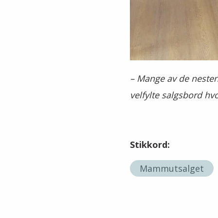
– Mange av de nesten 
velfylte salgsbord hvo
Stikkord:
Mammutsalget