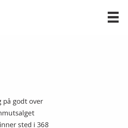
 på godt over
ammutsalget
finner sted i 368