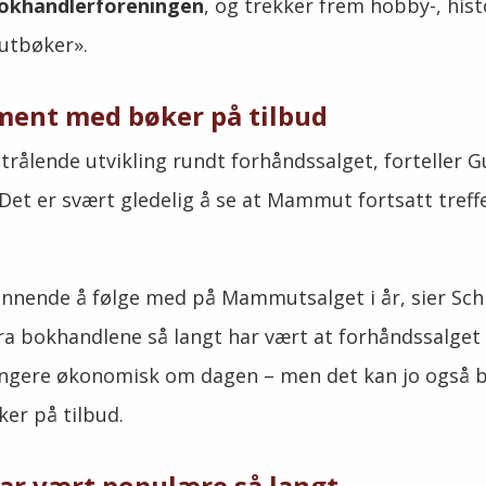
 Bokhandlerforeningen
, og trekker frem hobby-, his
utbøker».
ment med bøker på tilbud
strålende utvikling rundt forhåndssalget, forteller 
 Det er svært gledelig å se at Mammut fortsatt tref
ennende å følge med på Mammutsalget i år, sier Sch
a bokhandlene så langt har vært at forhåndssalget 
angere økonomisk om dagen – men det kan jo også be
r på tilbud.
ar vært populære så langt