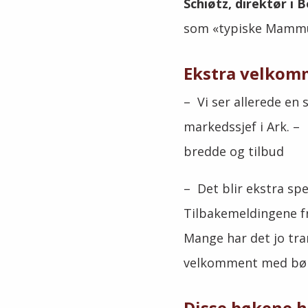
Schiøtz, direktør i
som «typiske Mamm
Ekstra velkom
– Vi ser allerede en 
markedssjef i Ark. –
bredde og tilbud
– Det blir ekstra sp
Tilbakemeldingene fr
Mange har det jo tr
velkomment med bøke
Disse bøkene h