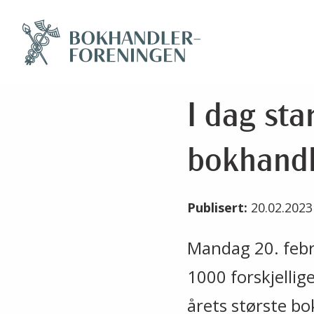
I dag st
bokhandl
Publisert:
20.02.202
Mandag 20. febr
1000 forskjellig
årets største bok