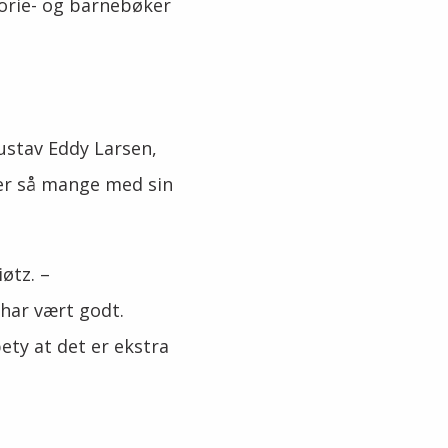
torie- og barnebøker
Gustav Eddy Larsen,
fer så mange med sin
iøtz. –
har vært godt.
ty at det er ekstra