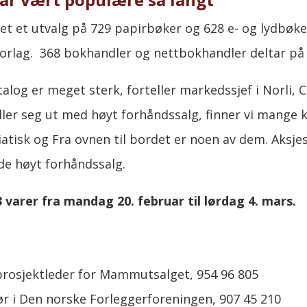
et et
utvalg på 729 papirbøker og 628 e- og lydbøker 
forlag.
3
68 bokhandler og nettbokhandler deltar på 
og er meget sterk, forteller markedssjef i Norli, 
iller seg ut med høyt forhåndssalg, finner vi mange 
siatisk og Fra ovnen til bordet er noen av dem. Aksje
e høyt forhåndssalg.
arer fra mandag 20. februar til lørdag 4. mars.
rosjektleder for Mammutsalget, 954 96 805
tør i Den norske Forleggerforeningen, 907 45 210