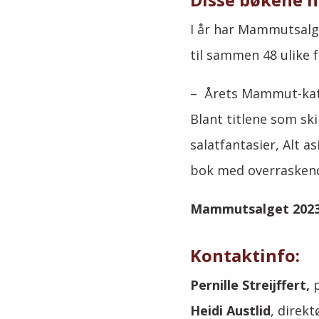
I år har Mammutsalg
til sammen 48 ulike 
–
Årets Mammut-katal
Blant titlene som sk
salatfantasier, Alt a
bok med overraskend
Mammutsalget 2023 v
Kontaktinfo:
Pernille Streijffert,
p
Heidi Austlid
, direk