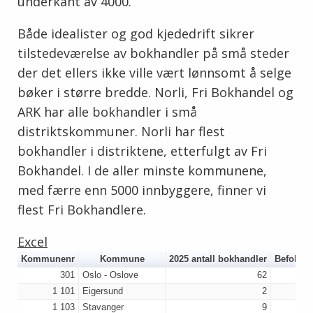
underkant av 4000.
Både idealister og god kjededrift sikrer
tilstedeværelse av bokhandler på små steder
der det ellers ikke ville vært lønnsomt å selge
bøker i større bredde. Norli, Fri Bokhandel og
ARK har alle bokhandler i små
distriktskommuner. Norli har flest
bokhandler i distriktene, etterfulgt av Fri
Bokhandel. I de aller minste kommunene,
med færre enn 5000 innbyggere, finner vi
flest Fri Bokhandlere.
Excel
Kommunenr
Kommune
2025 antall bokhandler
Befolkni
301
Oslo - Oslove
62
1 101
Eigersund
2
1 103
Stavanger
9