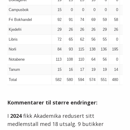
Campusbok
15
0
0
0
0
0
0
Fri Bokhandel
92
91
74
69
59
58
57
Kjedefri
29
26
26
26
29
26
26
Libris
72
65
62
56
55
0
0
Norli
84
93
115
138
136
195
199
Notabene
113
108
110
64
56
0
0
Tanum
15
16
17
19
19
14
2
Total
582
580
594
574
551
480
479
Kommentarer til større endringer:
I
2024
fikk Akademika redusert sitt
medlemstall med 18 utsalg. 9 butikker