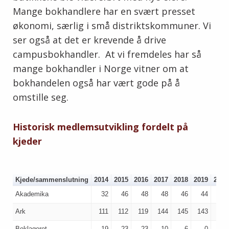
Mange bokhandlere har en svært presset
økonomi, særlig i små distriktskommuner. Vi
ser også at det er krevende å drive
campusbokhandler. At vi fremdeles har så
mange bokhandler i Norge vitner om at
bokhandelen også har vært gode på å
omstille seg.
Historisk medlemsutvikling fordelt på
kjeder
Kjede/sammenslutning
2014
2015
2016
2017
2018
2019
2020
Akademika
32
46
48
48
46
44
43
Ark
111
112
119
144
145
143
152
Boklageret
19
23
23
10
6
0
0