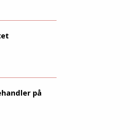
tet
ehandler på