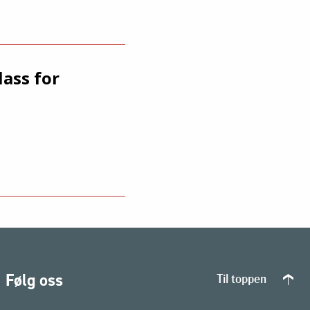
ass for
Følg oss
Til toppen