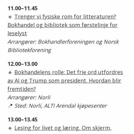
11.00–11.45
🔹
Trenger vi fysiske rom for litteraturen?
Bokhandel og bibliotek som førstelinje for
leselyst
Arrangører: Bokhandlerforeningen og Norsk
Bibliotekforening
12.00–13.00
🔹
Bokhandelens rolle: Det frie ord utfordres
av AI og Trump som president. Hvordan blir
fremtiden?
Arrangører: Norli
📍
Sted: Norli, ALTI Arendal kjøpesenter
13.00–13.45
🔹
Lesing for livet og læring. Om skjerm,