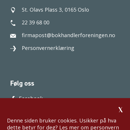
St. Olavs Plass 3, 0165 Oslo
22 39 68 00
firmapost@bokhandlerforeningen.no
Personvernerklæring
Følg oss
Facebook
Denne siden bruker cookies. Usikker på hva
dette betyr for deg? Les mer om personvern