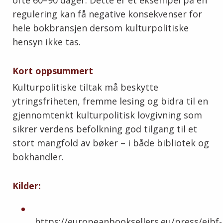
ofte 60–90 dager. Dette er et eksempel på en
regulering kan få negative konsekvenser for
hele bokbransjen dersom kulturpolitiske
hensyn ikke tas.
Kort oppsummert
Kulturpolitiske tiltak må beskytte
ytringsfriheten, fremme lesing og bidra til en
gjennomtenkt kulturpolitisk lovgivning som
sikrer verdens befolkning god tilgang til et
stort mangfold av bøker – i både bibliotek og
bokhandler.
Kilder
:
https://europeanbooksellers.eu/press/eibf-