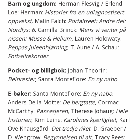
Barn og ungdom
:
Herman Flesvig / Erlend
Loe: Herman:
Historier fra en udiagnostisert
oppvekst,
Malin Falch:
Portaltreet: Andre del:
Nordlys: 6,
Camilla Brinck:
Mens vi venter på
nissen: Musse & Helium,
Lauren Holowaty:
Peppas juleenhjørning,
T. Aune / A. Schau:
Fotballrekorder
Pocket- og billigbok
:
Johan Theorin:
Beinrester,
Santa Montefiore:
En ny nabo
E-bøker
:
Santa Montefiore:
En ny nabo
,
Anders De la Motte:
De bergtatte
, Cormac
McCarthy:
Passasjeren
, Therese Johaug:
Hele
historien
, Kim Leine:
Karolines kjærlighet
, Karl
Ove Knausgård:
Det tredje riket
, D. Graeber /
D. Wengrow:
Begynnelsen til alt,
Tracy Rees: