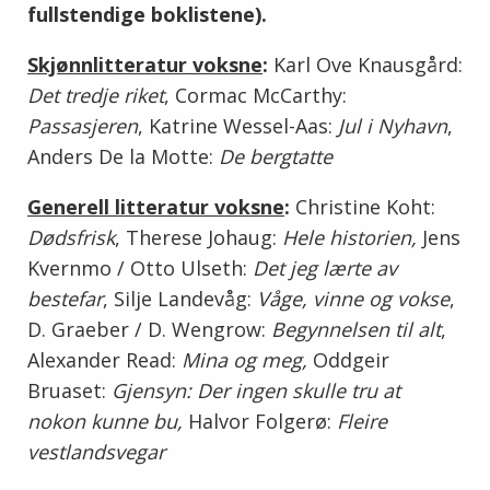
fullstendige boklistene).
Skjønnlitteratur voksne
:
Karl Ove Knausgård:
Det tredje riket
, Cormac McCarthy:
Passasjeren
, Katrine Wessel-Aas:
Jul i Nyhavn
,
Anders De la Motte:
De bergtatte
Generell litteratur voksne
:
Christine Koht:
Dødsfrisk
, Therese Johaug:
Hele historien,
Jens
Kvernmo / Otto Ulseth:
Det jeg lærte av
bestefar
, Silje Landevåg:
Våge, vinne og vokse
,
D. Graeber / D. Wengrow:
Begynnelsen til alt
,
Alexander Read:
Mina og meg,
Oddgeir
Bruaset:
Gjensyn: Der ingen skulle tru at
nokon kunne bu,
Halvor Folgerø:
Fleire
vestlandsvegar