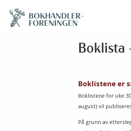
Boklista 
Boklistene er s
Boklistene for uke 30 
august) vil publisere
På grunn av etterslep