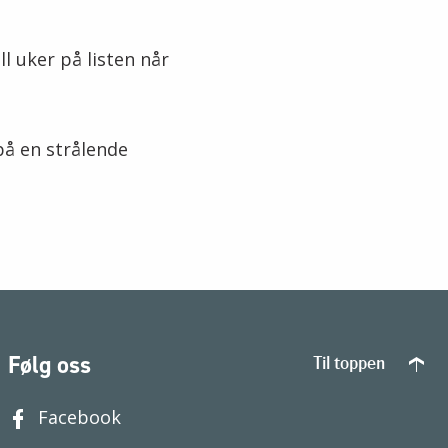
l uker på listen når
på en strålende
Følg oss
Til toppen
Facebook