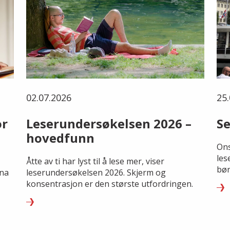
02.07.2026
25.
or
Leserundersøkelsen 2026 –
Se
hovedfunn
Ons
les
Åtte av ti har lyst til å lese mer, viser
bør
rna
leserundersøkelsen 2026. Skjerm og
konsentrasjon er den største utfordringen.