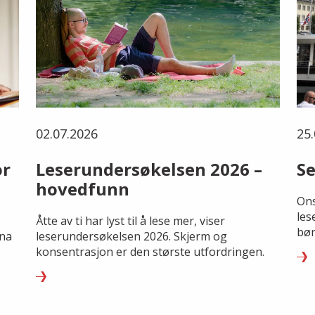
02.07.2026
25.
or
Leserundersøkelsen 2026 –
Se
hovedfunn
Ons
les
Åtte av ti har lyst til å lese mer, viser
bør
rna
leserundersøkelsen 2026. Skjerm og
konsentrasjon er den største utfordringen.