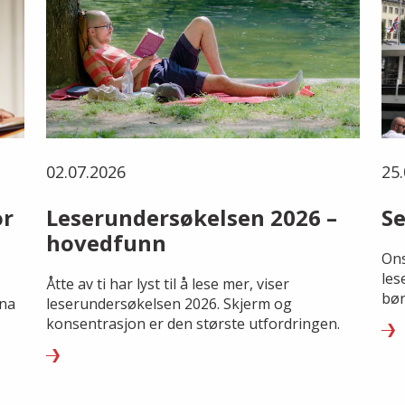
02.07.2026
25.
or
Leserundersøkelsen 2026 –
Se
hovedfunn
Ons
les
Åtte av ti har lyst til å lese mer, viser
bør
rna
leserundersøkelsen 2026. Skjerm og
konsentrasjon er den største utfordringen.