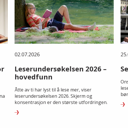
02.07.2026
25.
or
Leserundersøkelsen 2026 –
Se
hovedfunn
Ons
les
Åtte av ti har lyst til å lese mer, viser
bør
rna
leserundersøkelsen 2026. Skjerm og
konsentrasjon er den største utfordringen.