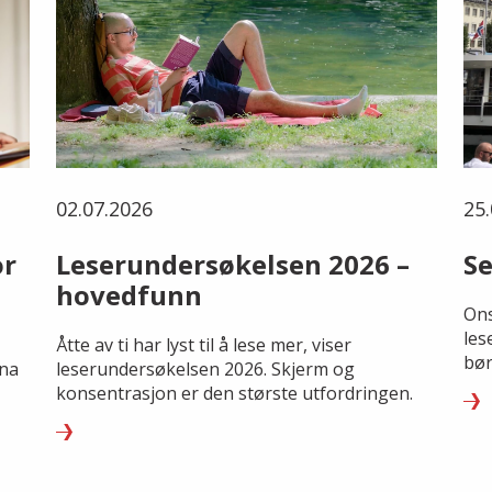
02.07.2026
25.
or
Leserundersøkelsen 2026 –
Se
hovedfunn
Ons
les
Åtte av ti har lyst til å lese mer, viser
bør
rna
leserundersøkelsen 2026. Skjerm og
konsentrasjon er den største utfordringen.