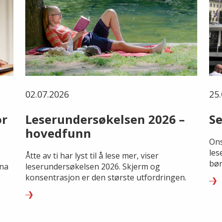
02.07.2026
25.
or
Leserundersøkelsen 2026 –
Se
hovedfunn
Ons
les
Åtte av ti har lyst til å lese mer, viser
bør
rna
leserundersøkelsen 2026. Skjerm og
konsentrasjon er den største utfordringen.