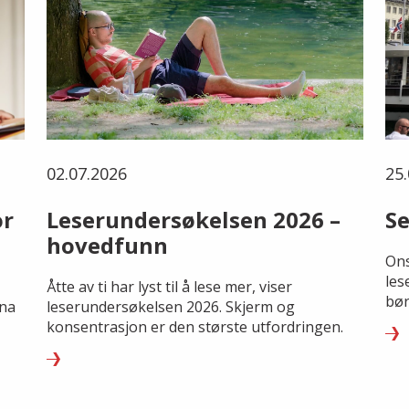
02.07.2026
25.
or
Leserundersøkelsen 2026 –
Se
hovedfunn
Ons
les
Åtte av ti har lyst til å lese mer, viser
bør
rna
leserundersøkelsen 2026. Skjerm og
konsentrasjon er den største utfordringen.