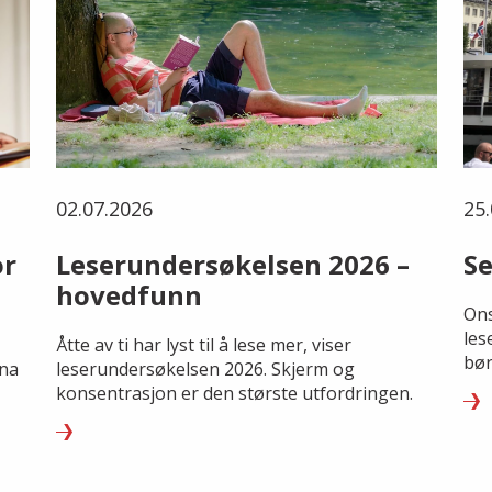
02.07.2026
25.
or
Leserundersøkelsen 2026 –
Se
hovedfunn
Ons
les
Åtte av ti har lyst til å lese mer, viser
bør
rna
leserundersøkelsen 2026. Skjerm og
konsentrasjon er den største utfordringen.