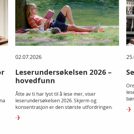
02.07.2026
25.
or
Leserundersøkelsen 2026 –
Se
hovedfunn
Ons
les
Åtte av ti har lyst til å lese mer, viser
bør
rna
leserundersøkelsen 2026. Skjerm og
konsentrasjon er den største utfordringen.