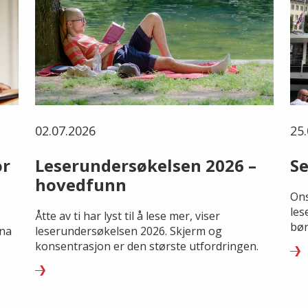
02.07.2026
25.
or
Leserundersøkelsen 2026 –
Se
hovedfunn
Ons
les
Åtte av ti har lyst til å lese mer, viser
bør
rna
leserundersøkelsen 2026. Skjerm og
konsentrasjon er den største utfordringen.