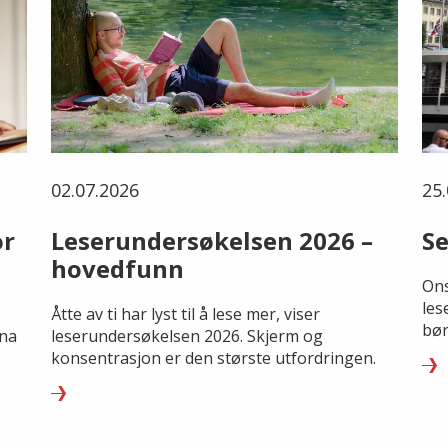
02.07.2026
25.
or
Leserundersøkelsen 2026 –
Se
hovedfunn
Ons
les
Åtte av ti har lyst til å lese mer, viser
bør
rna
leserundersøkelsen 2026. Skjerm og
konsentrasjon er den største utfordringen.