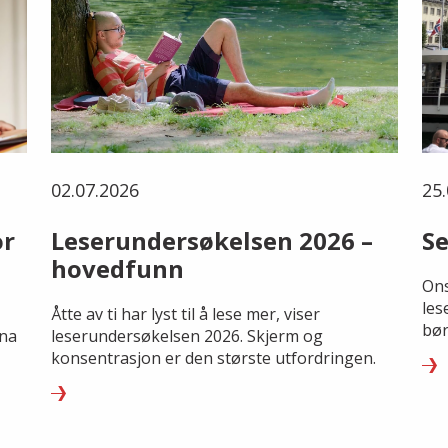
02.07.2026
25.
or
Leserundersøkelsen 2026 –
Se
hovedfunn
Ons
les
Åtte av ti har lyst til å lese mer, viser
bør
rna
leserundersøkelsen 2026. Skjerm og
konsentrasjon er den største utfordringen.