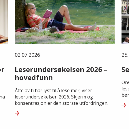
02.07.2026
25.
or
Leserundersøkelsen 2026 –
Se
hovedfunn
Ons
les
Åtte av ti har lyst til å lese mer, viser
bør
rna
leserundersøkelsen 2026. Skjerm og
konsentrasjon er den største utfordringen.