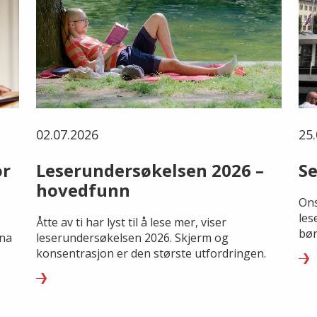
02.07.2026
25.
or
Leserundersøkelsen 2026 –
Se
hovedfunn
Ons
les
Åtte av ti har lyst til å lese mer, viser
bør
rna
leserundersøkelsen 2026. Skjerm og
konsentrasjon er den største utfordringen.