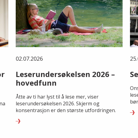
02.07.2026
25.
or
Leserundersøkelsen 2026 –
Se
hovedfunn
Ons
les
Åtte av ti har lyst til å lese mer, viser
bør
rna
leserundersøkelsen 2026. Skjerm og
konsentrasjon er den største utfordringen.