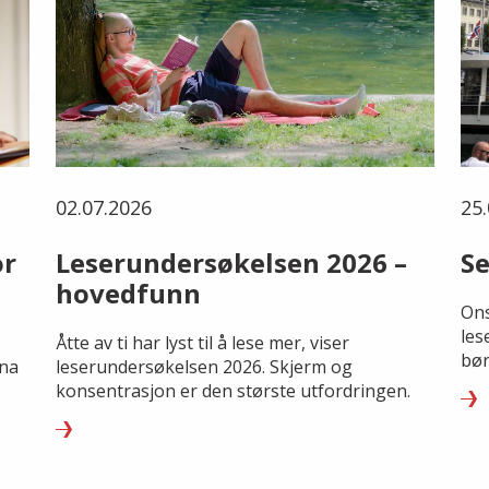
02.07.2026
25.
or
Leserundersøkelsen 2026 –
Se
hovedfunn
Ons
les
Åtte av ti har lyst til å lese mer, viser
bør
rna
leserundersøkelsen 2026. Skjerm og
konsentrasjon er den største utfordringen.