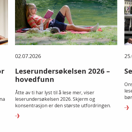
02.07.2026
25.
or
Leserundersøkelsen 2026 –
Se
hovedfunn
Ons
les
Åtte av ti har lyst til å lese mer, viser
bør
rna
leserundersøkelsen 2026. Skjerm og
konsentrasjon er den største utfordringen.