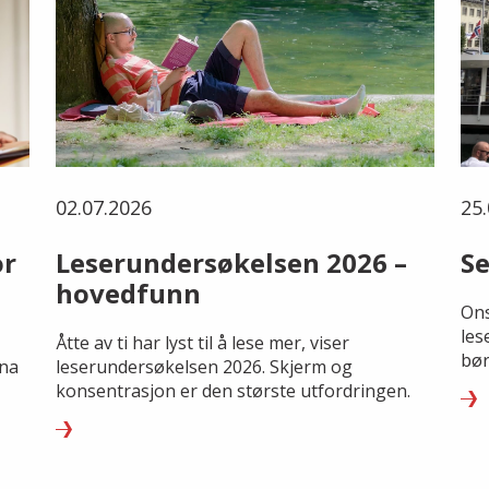
02.07.2026
25.
or
Leserundersøkelsen 2026 –
Se
hovedfunn
Ons
les
Åtte av ti har lyst til å lese mer, viser
bør
rna
leserundersøkelsen 2026. Skjerm og
konsentrasjon er den største utfordringen.