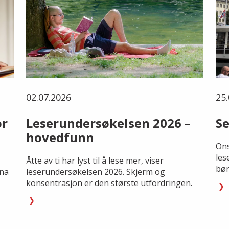
02.07.2026
25.
or
Leserundersøkelsen 2026 –
Se
hovedfunn
Ons
les
Åtte av ti har lyst til å lese mer, viser
bør
rna
leserundersøkelsen 2026. Skjerm og
konsentrasjon er den største utfordringen.