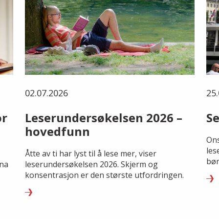
02.07.2026
25.
or
Leserundersøkelsen 2026 –
Se
hovedfunn
Ons
les
Åtte av ti har lyst til å lese mer, viser
bør
rna
leserundersøkelsen 2026. Skjerm og
konsentrasjon er den største utfordringen.