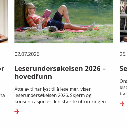
02.07.2026
25.
or
Leserundersøkelsen 2026 –
Se
hovedfunn
Ons
les
Åtte av ti har lyst til å lese mer, viser
bør
rna
leserundersøkelsen 2026. Skjerm og
konsentrasjon er den største utfordringen.