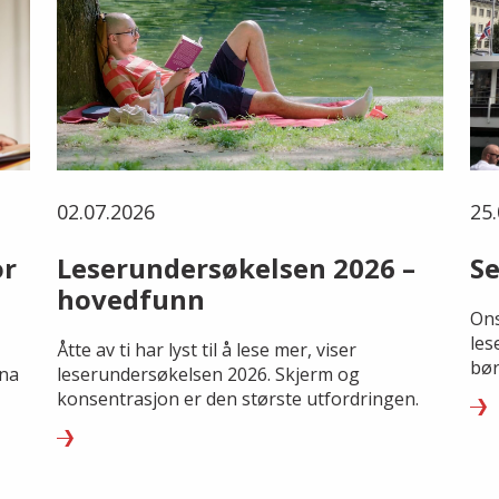
02.07.2026
25.
or
Leserundersøkelsen 2026 –
Se
hovedfunn
Ons
les
Åtte av ti har lyst til å lese mer, viser
bør
rna
leserundersøkelsen 2026. Skjerm og
konsentrasjon er den største utfordringen.