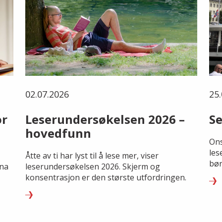
02.07.2026
25.
or
Leserundersøkelsen 2026 –
Se
hovedfunn
Ons
les
Åtte av ti har lyst til å lese mer, viser
bør
rna
leserundersøkelsen 2026. Skjerm og
konsentrasjon er den største utfordringen.