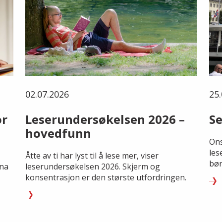
02.07.2026
25.
or
Leserundersøkelsen 2026 –
Se
hovedfunn
Ons
les
Åtte av ti har lyst til å lese mer, viser
bør
rna
leserundersøkelsen 2026. Skjerm og
konsentrasjon er den største utfordringen.