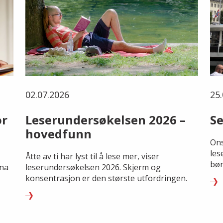
02.07.2026
25.
or
Leserundersøkelsen 2026 –
Se
hovedfunn
Ons
les
Åtte av ti har lyst til å lese mer, viser
bør
rna
leserundersøkelsen 2026. Skjerm og
konsentrasjon er den største utfordringen.