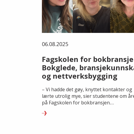
06.08.2025
Fagskolen for bokbransje
Bokglede, bransjekunnsk
og nettverksbygging
– Vi hadde det gøy, knyttet kontakter og
lærte utrolig mye, sier studentene om år
på Fagskolen for bokbransjen.
Søknadsfristen for studieåret 25/26 er 10
august.