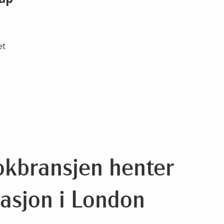
et
.
okbransjen henter
asjon i London