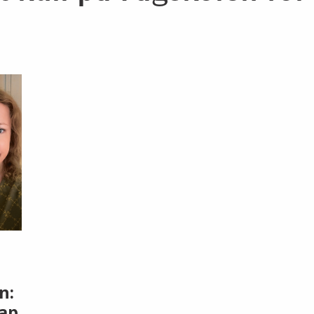
n:
ap