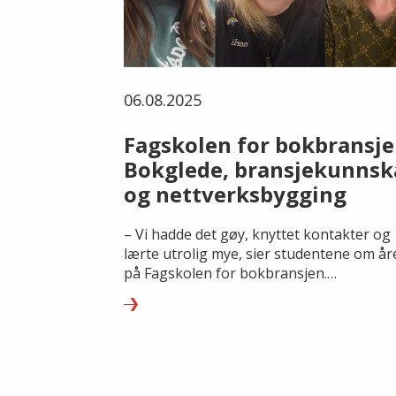
06.08.2025
Fagskolen for bokbransje
Bokglede, bransjekunnsk
og nettverksbygging
– Vi hadde det gøy, knyttet kontakter og
lærte utrolig mye, sier studentene om år
på Fagskolen for bokbransjen.
Søknadsfristen for studieåret 25/26 er 10
august.