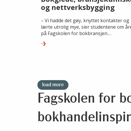
og nettverksbygging
– Vi hadde det gøy, knyttet kontakter og
lærte utrolig mye, sier studentene om år
på Fagskolen for bokbransjen.
Søknadsfristen for studieåret 25/26 er 10
august.
load more
Fagskolen for b
bokhandelinspir