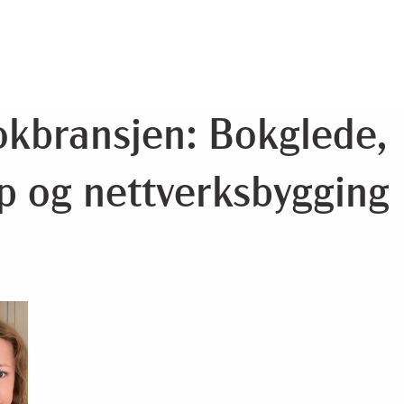
okbransjen: Bokglede,
p og nettverksbygging