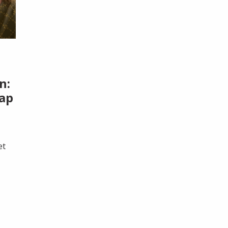
n:
ap
et
.