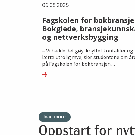
06.08.2025
Fagskolen for bokbransje
Bokglede, bransjekunnsk
og nettverksbygging
– Vi hadde det gøy, knyttet kontakter og
lærte utrolig mye, sier studentene om år
på Fagskolen for bokbransjen.
Søknadsfristen for studieåret 25/26 er 10
august.
load more
Oppstart for nyt