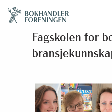
Fagskolen for b
bransjekunnska