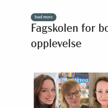
load more
Fagskolen for b
opplevelse