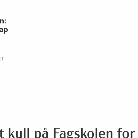
n:
ap
et
.
t kull på Fagskolen fo