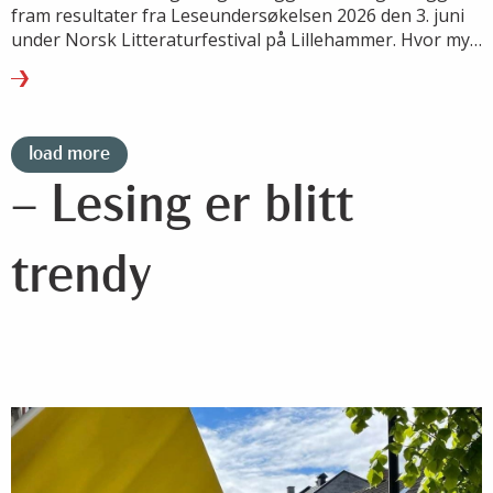
fram resultater fra Leseundersøkelsen 2026 den 3. juni
under Norsk Litteraturfestival på Lillehammer. Hvor mye
leser vi, hva leser vi – og hvordan endrer lesevanene
seg?
load more
– Lesing er blitt
trendy