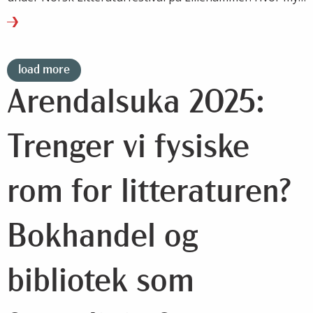
leser vi, hva leser vi – og hvordan endrer lesevanene
seg?
load more
Arendalsuka 2025:
Trenger vi fysiske
rom for litteraturen?
Bokhandel og
bibliotek som