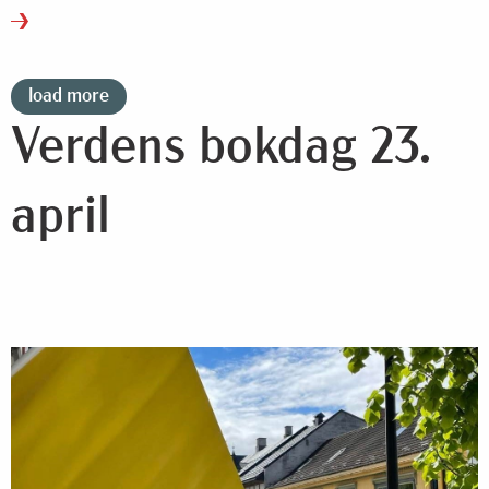
leser vi, hva leser vi – og hvordan endrer lesevanene
seg?
load more
Verdens bokdag 23.
april