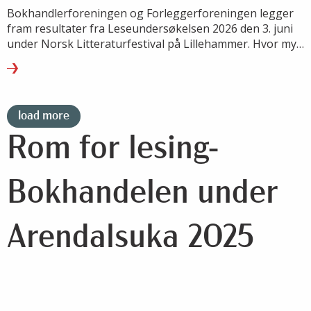
Bokhandlerforeningen og Forleggerforeningen legger
fram resultater fra Leseundersøkelsen 2026 den 3. juni
under Norsk Litteraturfestival på Lillehammer. Hvor mye
leser vi, hva leser vi – og hvordan endrer lesevanene
seg?
load more
Rom for lesing-
Bokhandelen under
Arendalsuka 2025