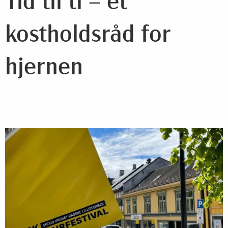
Tid til ti – et
kostholdsråd for
hjernen