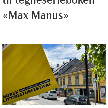
til tegneserieboken
«Max Manus»