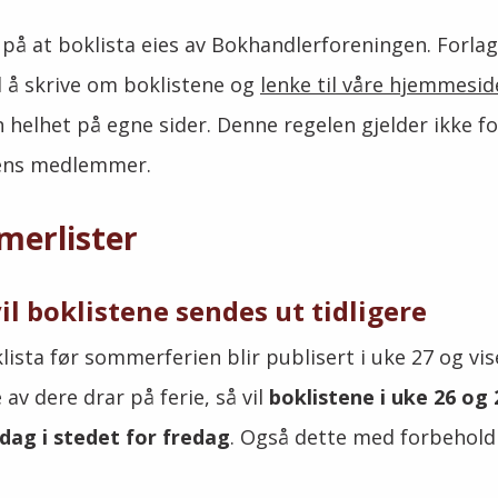
å at boklista eies av Bokhandlerforeningen. Forlag
 å skrive om boklistene og
lenke til våre hjemmesid
in helhet på egne sider. Denne regelen gjelder ikke fo
ens medlemmer.
merlister
vil boklistene sendes ut tidligere
lista før sommerferien blir publisert i uke 27 og vis
 av dere drar på ferie, så vil
boklistene i uke 26 og 2
dag i stedet for fredag
. Også dette med forbehold 