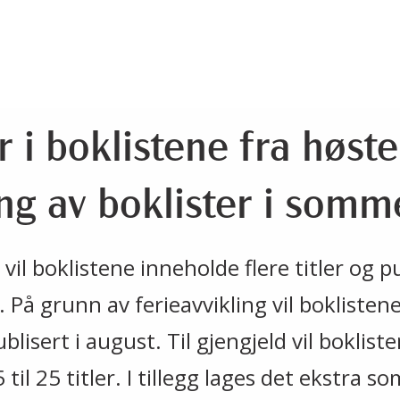
 i boklistene fra høst
ng av boklister i somm
vil boklistene inneholde flere titler og p
. På grunn av ferieavvikling vil boklisten
ublisert i august. Til gjengjeld vil boklis
 til 25 titler. I tillegg lages det ekstra s