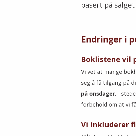
basert på salget 
Endringer i p
Boklistene vil 
Vi vet at mange bokh
seg å få tilgang på di
på onsdager,
i sted
forbehold om at vi får
Vi inkluderer fl