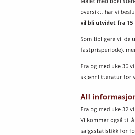
Målet med boklistene
oversikt, har vi besl
vil bli utvidet fra 15 
Som tidligere vil de 
fastprisperiode), men
Fra og med uke 36 vi
skjønnlitteratur for 
All informasjon
Fra og med uke 32 vi
Vi kommer også til å
salgsstatistikk for f