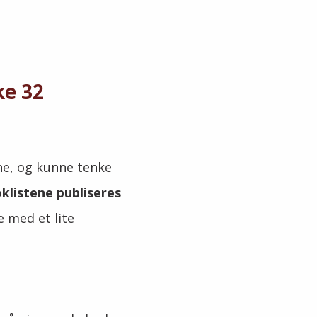
ke 32
ne, og kunne tenke
oklistene publiseres
e med et lite