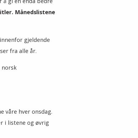
r å gi en enda bedre
itler.
Månedslistene
t innenfor gjeldende
er fra alle år.
y norsk
ne våre hver onsdag.
 i listene og øvrig