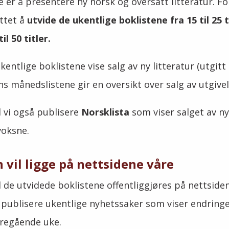
 er å presentere ny norsk og oversatt litteratur. Fo
uttet å
utvide de ukentlige boklistene fra 15 til 25 t
til 50 titler.
ukentlige boklistene vise salg av ny litteratur (utgit
s månedslistene gir en oversikt over salg av utgivels
l vi også publisere
Norsklista
som viser salget av n
voksne.
 vil ligge på nettsidene våre
l de utvidede boklistene offentliggjøres på nettside
 publisere ukentlige nyhetssaker som viser endringer
oregående uke.