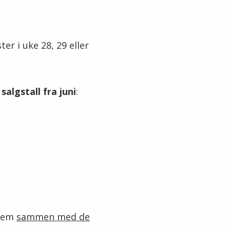
ter i uke 28, 29 eller
algstall fra juni
:
 dem
sammen med de