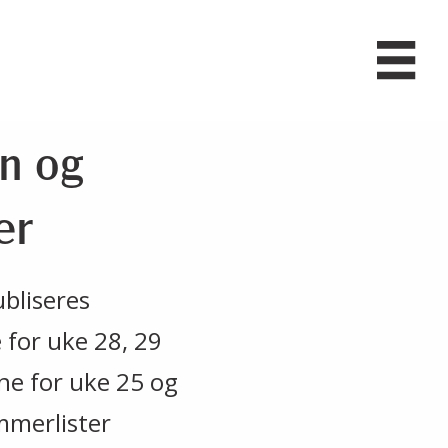
en og
er
ubliseres
e for uke 28, 29
tene for uke 25 og
ommerlister