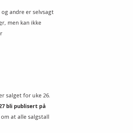
 og andre er selvsagt
e
r, men kan ikke
r
er salget for uke 26.
7 bli publisert på
om at alle salgstall