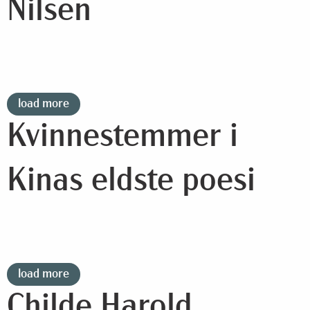
Nilsen
load more
Kvinnestemmer i
Kinas eldste poesi
load more
Childe Harold