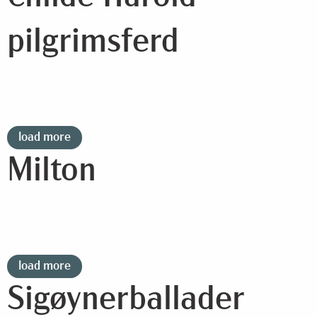
pilgrimsferd
load more
Milton
load more
Sigøynerballader