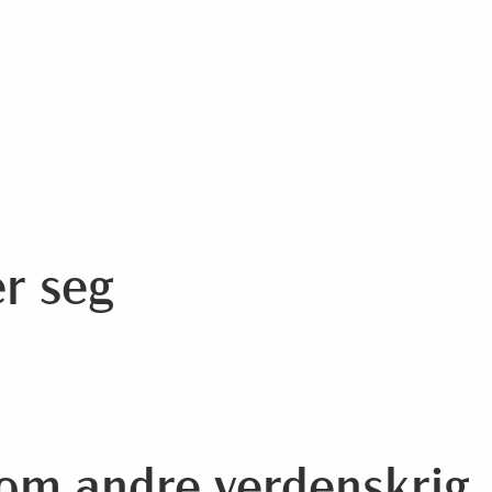
er seg
 om andre verdenskrig