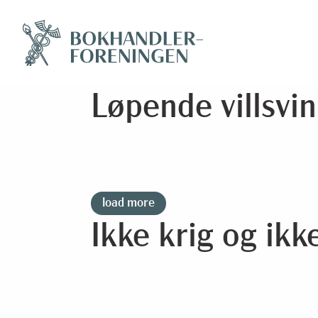
Løpende villsvin
load more
Ikke krig og ikk