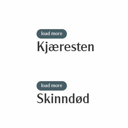
load more
Kjæresten
load more
Skinndød