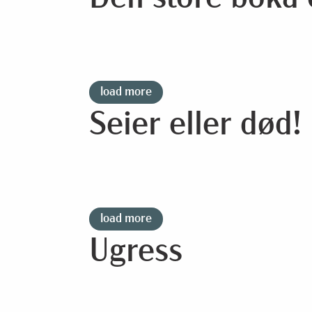
load more
Seier eller død!
load more
Ugress