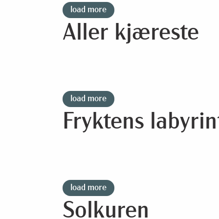
load more
Aller kjæreste
load more
Fryktens labyrin
load more
Solkuren