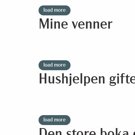
load more
Mine venner
load more
Hushjelpen gift
load more
Den store boka