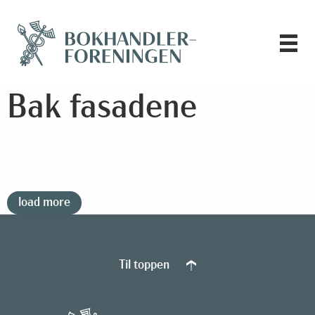
Bak fasadene
load more
Til toppen