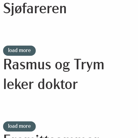
Sjøfareren
load more
Rasmus og Trym
leker doktor
load more