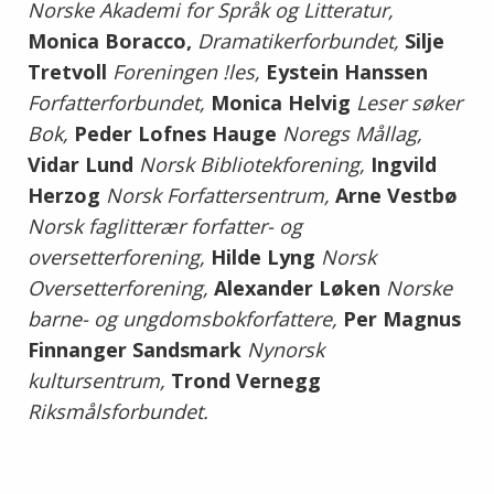
Norske Akademi for Språk og Litteratur,
Monica Boracco,
Dramatikerforbundet,
Silje
Tretvoll
Foreningen !les,
Eystein
Hanssen
Forfatterforbundet,
Monica Helvig
Leser søker
Bok,
Peder Lofnes Hauge
Noregs Mållag,
Vidar Lund
Norsk Bibliotekforening,
Ingvild
Herzog
Norsk Forfattersentrum,
Arne Vestbø
Norsk faglitterær forfatter- og
oversetterforening,
Hilde Lyng
Norsk
Oversetterforening,
Alexander Løken
Norske
barne- og ungdomsbokforfattere,
Per Magnus
Finnanger Sandsmark
Nynorsk
kultursentrum,
Trond Vernegg
Riksmålsforbundet.