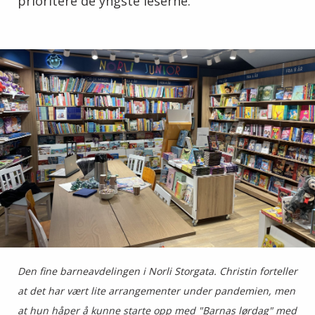
prioritere de yngste leserne.
Den fine barneavdelingen i Norli Storgata. Christin forteller
at det har vært lite arrangementer under pandemien, men
at hun håper å kunne starte opp med "Barnas lørdag" med