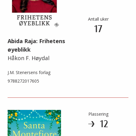
Antall uker
17
Abida Raja: Frihetens
øyeblikk
Håkon F. Høydal
J.M. Stenersens forlag
9788272017605
Plassering
12