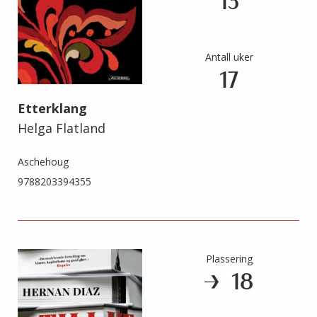
13
Antall uker
17
Etterklang
Helga Flatland
Aschehoug
9788203394355
Plassering
18