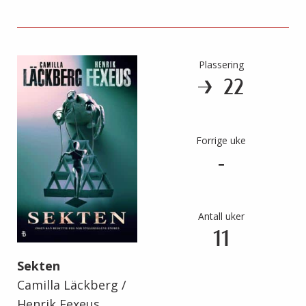
Plassering
22
Forrige uke
-
Antall uker
11
Sekten
Camilla Läckberg /
Henrik Fexeus