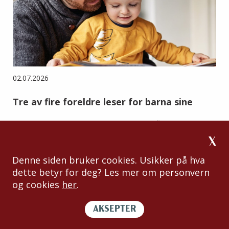
02.07.2026
Tre av fire foreldre leser for barna sine
Leserundersøkelsen 2026 viser at de fleste foreldre
med barn under ti år leser for barna sine, men én av
fire gjør det ikke.
Denne siden bruker cookies. Usikker på hva
dette betyr for deg? Les mer om personvern
og cookies
her
.
AKSEPTER