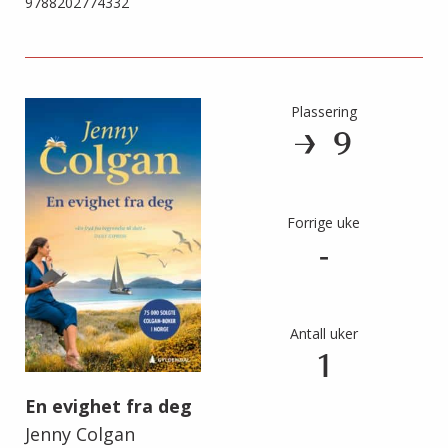
9788202774332
Plassering
9
Forrige uke
-
Antall uker
1
En evighet fra deg
Jenny Colgan