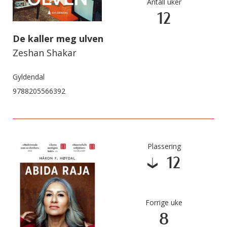
Antall uker
12
De kaller meg ulven
Zeshan Shakar
Gyldendal
9788205566392
Plassering
12
Forrige uke
8