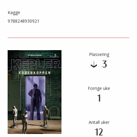
Kagge
9788248930921
Plassering
3
Forrige uke
1
Antall uker
12