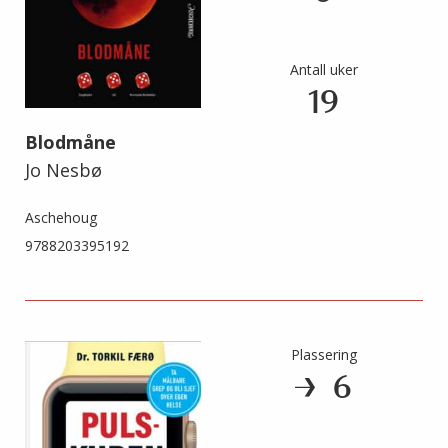
Antall uker
19
Blodmåne
Jo Nesbø
Aschehoug
9788203395192
Plassering
6