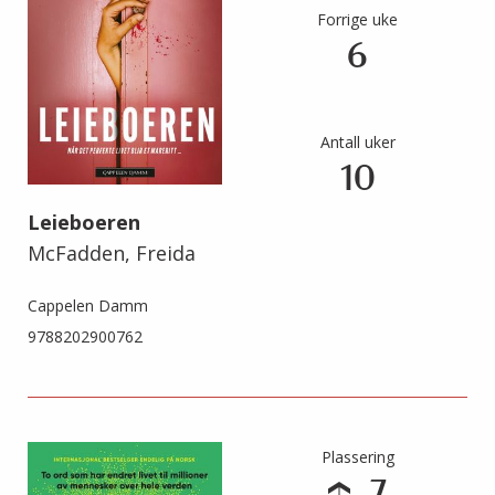
Forrige uke
6
Antall uker
10
Leieboeren
McFadden, Freida
Cappelen Damm
9788202900762
Plassering