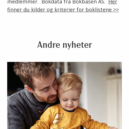
medlemmer. Bokdata fra Bokbasen AS.
Her
finner du kilder og kriterier for boklistene >>
Andre nyheter