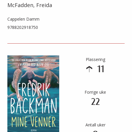
McFadden, Freida
Cappelen Damm
9788202918750
Plassering
11
Forrige uke
22
Antall uker