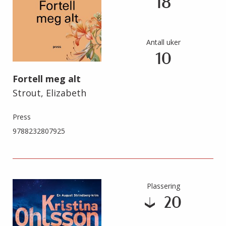
18
Antall uker
10
Fortell meg alt
Strout, Elizabeth
Press
9788232807925
Plassering
20