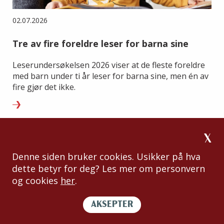
02.07.2026
Tre av fire foreldre leser for barna sine
Leserundersøkelsen 2026 viser at de fleste foreldre
med barn under ti år leser for barna sine, men én av
fire gjør det ikke.
Denne siden bruker cookies. Usikker på hva
dette betyr for deg? Les mer om personvern
og cookies
her
.
AKSEPTER