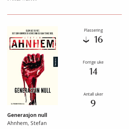
Plassering
16
Forrige uke
14
Antall uker
9
Generasjon null
Ahnhem, Stefan