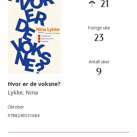
21
Forrige uke
23
Antall uker
9
Hvor er de voksne?
Lykke, Nina
Oktober
9788249531684