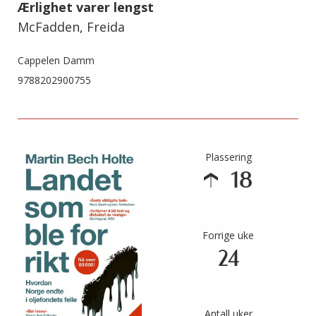
Ærlighet varer lengst
McFadden, Freida
Cappelen Damm
9788202900755
Plassering
18
Forrige uke
24
Antall uker