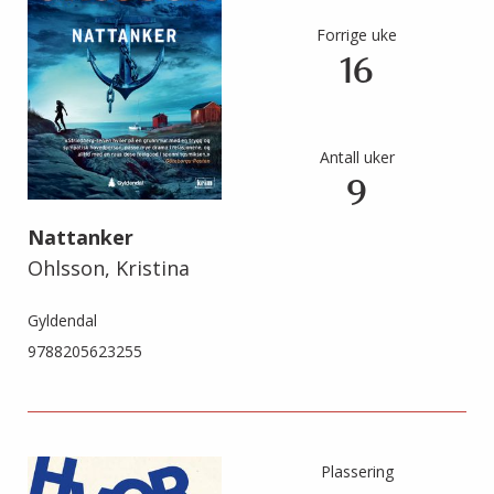
Forrige uke
16
Antall uker
9
Nattanker
Ohlsson, Kristina
Gyldendal
9788205623255
Plassering