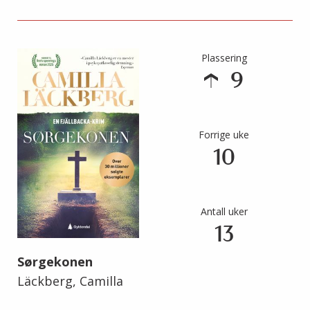
Plassering
9
Forrige uke
10
Antall uker
13
Sørgekonen
Läckberg, Camilla