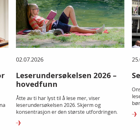
02.07.2026
25.
or
Leserundersøkelsen 2026 –
Se
hovedfunn
Ons
les
Åtte av ti har lyst til å lese mer, viser
bør
rna
leserundersøkelsen 2026. Skjerm og
konsentrasjon er den største utfordringen.