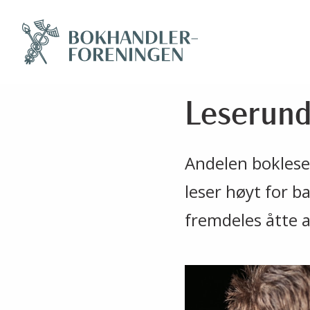
Leserund
Andelen bokleser
leser høyt for b
fremdeles åtte a