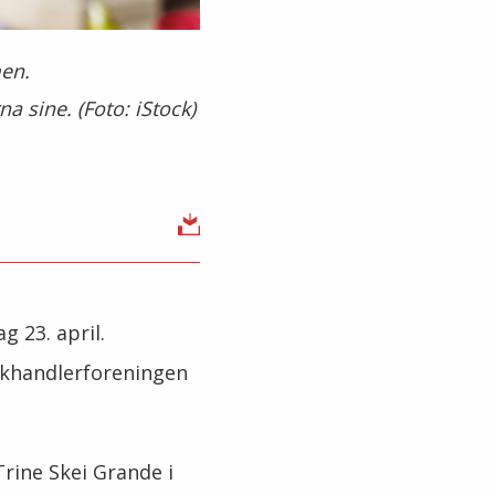
men.
a sine. (Foto: iStock)
g 23. april.
okhandlerforeningen
Trine Skei Grande i