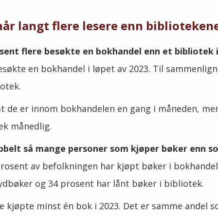
r langt flere lesere enn biblioteken
ent flere besøkte en bokhandel enn et bibliotek i 
esøkte
en bokhandel i løpet av 2023. Til sammenlig
iotek.
 at de er innom bokhandelen en gang i måneden, men
tek månedlig.
bbelt så mange personer som kjøper bøker enn so
prosent av befolkningen har kjøpt bøker i bokhande
dbøker og 34 prosent har lånt bøker i bibliotek.
 de kjøpte minst én bok i 2023. Det er samme andel so