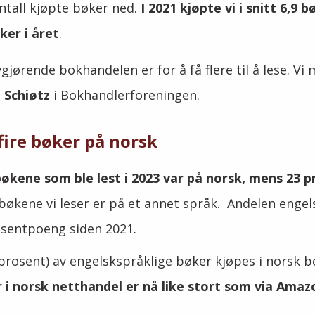
antall kjøpte bøker ned.
I 2021 kjøpte vi i snitt 6,9 
ker i året
.
vgjørende bokhandelen er for å få flere til å lese. V
 Schiøtz
i Bokhandlerforeningen.
 fire bøker på norsk
bøkene som ble lest i 2023 var på norsk, mens 23 p
bøkene vi leser er på et annet språk. Andelen engel
osentpoeng siden 2021.
prosent) av engelskspråklige bøker
kjøpes
i norsk 
 i norsk netthandel er nå like stort som via Amaz