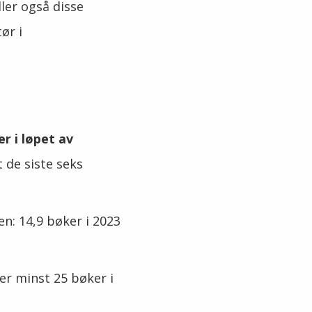
ller også disse
ør i
er i løpet av
t de siste seks
den: 14,9 bøker i 2023
eser minst 25 bøker i