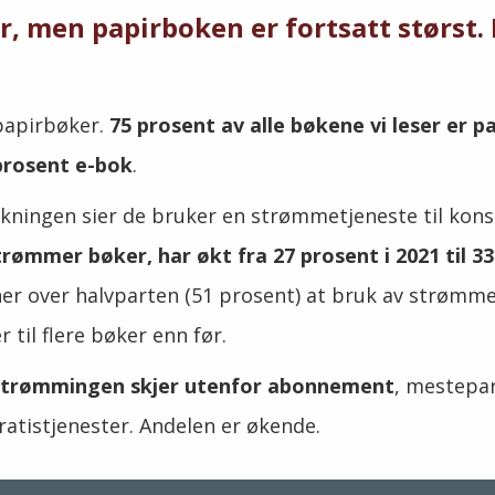
, men papirboken er fortsatt størst. 
 papirbøker.
75 prosent av alle bøkene vi leser er pa
prosent e-bok
.
olkningen sier de bruker en strømmetjeneste til kon
ømmer bøker, har økt fra 27 prosent i 2021 til 33
er over halvparten (51 prosent) at bruk av strømmet
r til flere bøker enn før.
 strømmingen skjer utenfor abonnement
, mestepa
ratistjenester. Andelen er økende.