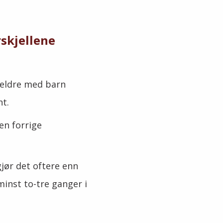
rskjellene
oreldre med barn
nt.
en forrige
gjør det oftere enn
minst to-tre ganger i