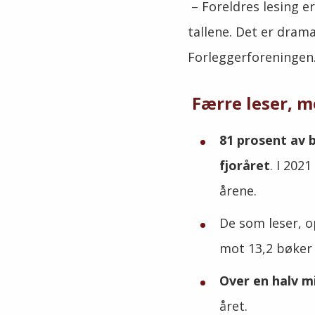
– Foreldres lesing e
tallene. Det er drama
Forleggerforeningen
Færre leser, m
81 prosent av 
fjoråret
. I 202
årene.
De som leser, op
mot 13,2 bøker 
Over en halv m
året.