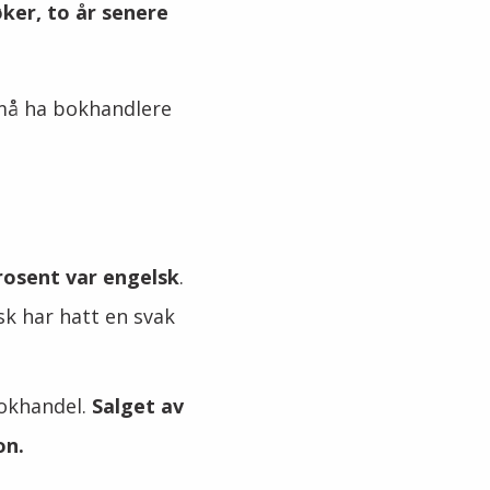
bøker, to år senere
i må ha bokhandlere
rosent var engelsk
.
sk har hatt en svak
bokhandel.
Salget av
on.