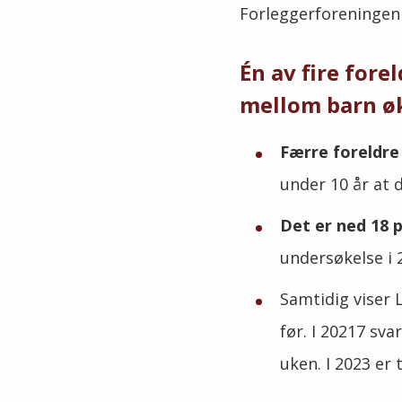
Forleggerforeningen
Én av fire fore
mellom barn ø
Færre foreldre
under 10 år at d
Det er ned 18 
undersøkelse i
Samtidig viser 
før. I 20217 sva
uken. I 2023 er 