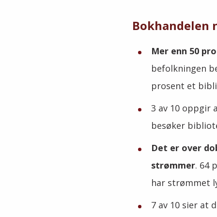
Bokhandelen nå
Mer enn 50 pros
befolkningen
b
prosent et bibl
3 av 10 oppgir
besøker biblio
Det er over do
strømmer
. 64 
har strømmet ly
7 av 10 sier at