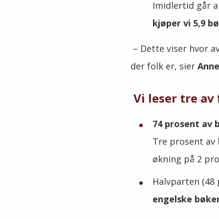
Imidlertid går 
kjøper vi 5,9 bø
– Dette viser hvor a
der folk er, sier
Anne
Vi leser tre av
74 prosent av 
Tre prosent av 
økning på 2 pr
Halvparten (48 
engelske bøker