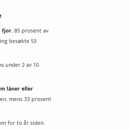
e
fjor.
85 prosent av
ning besøkte 53
s under 2 av 10
m låner eller
len, mens 33 prosent
m for to år siden.