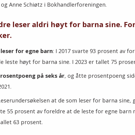
 og Anne Schiøtz i Bokhandlerforeningen.
ldre leser aldri høyt for barna sine. Fo
ker.
 leser for egne barn
: I 2017 svarte 93 prosent av f
e leste høyt for barna sine. I 2023 er tallet 75 prose
prosentpoeng på seks år
, og åtte prosentpoeng sid
 2021.
Leserundersøkelsen at de som leser for barna sine, 
rte 55 prosent av foreldre at de leste for egne barn 
tallet 63 prosent.