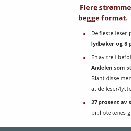
Flere strømmer
begge format.
De fleste leser
lydbøker og 8 
Én av tre i bef
Andelen som str
Blant disse men
at de leser/lytte
27 prosent av
bibliotekenes g