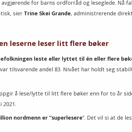
r avgjørende for barns ordforråd og leseglede. Nå fa
tisk, sier
Trine Skei Grande
, administrerende direkt
.
en leserne leser litt flere bøker
befolkningen
leste eller lyttet til én eller flere bøk
1 var tilsvarende andel 83. Nivået har holdt seg stabil
pgir å lese/lytte til litt flere bøker enn for to år si
i 2021.
illion nordmenn er “superlesere
”. Det vil si at de l