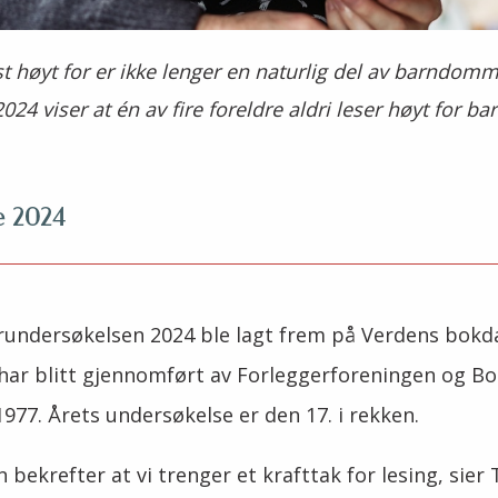
t høyt for er ikke lenger en naturlig del av barndom
4 viser at én av fire foreldre aldri leser høyt for barn
e 2024
rundersøkelsen 2024 ble lagt frem på Verdens bokda
har blitt gjennomført av Forleggerforeningen og B
977. Årets undersøkelse er den 17. i rekken.
bekrefter at vi trenger et krafttak for lesing, sier 