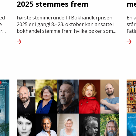
2025 stemmes frem
me
ed
Første stemmerunde til Bokhandlerprisen
En a
e
2025 er i gang! 8.–23. oktober kan ansatte i
står
or
bokhandel stemme frem hvilke bøker som
Fat
skal nomineres til Bokhandlerprisen.
Bokh
sna
kraf