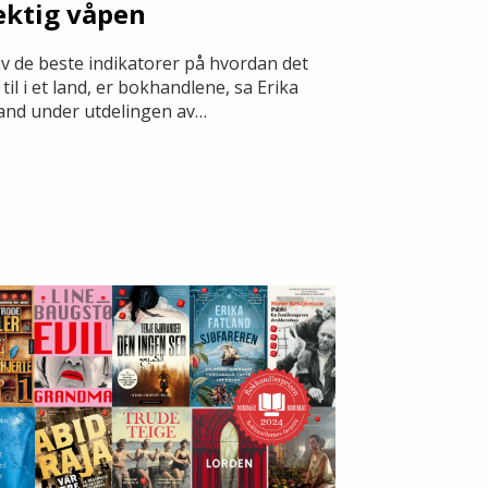
ktig våpen
v de beste indikatorer på hvordan det
 til i et land, er bokhandlene, sa Erika
land under utdelingen av
andlerprisen 2024. I sin takketale
kket hun om demokrati, lesing og
ten i det skrevne ord.