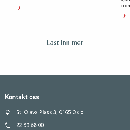
un
Lovrenski (19 år) er tidenes yngste vinner av
rom
Bokhandlerprisen.
ung
kåre
Litt
Last inn mer
Kontakt oss
St. Olavs Plass 3, 0165 Oslo
22 39 68 00