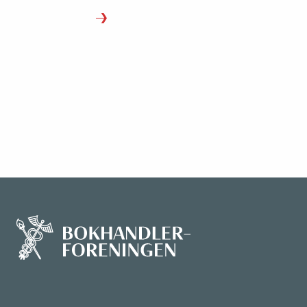
Kvilhaug (ARK) for å høre hvilke bøker h
tror og håper vi kommer til å se på
nominasjonslista