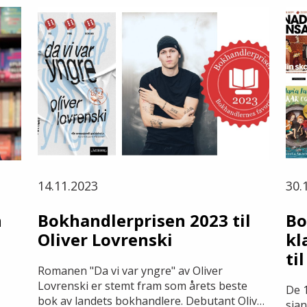
14.11.2023
30.
n
Bokhandlerprisen 2023 til
Bo
Oliver Lovrenski
kl
ti
Romanen "Da vi var yngre" av Oliver
Lovrenski er stemt fram som årets beste
De 
bok av landets bokhandlere. Debutant Oliver
sjan