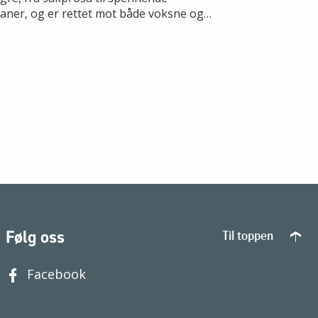
aner, og er rettet mot både voksne og
e lesere. Vinneren av Bokhandlerprisen
s 14. november. kl. 13.00 på
eraturhuset i Oslo.
Følg oss
Til toppen
Facebook