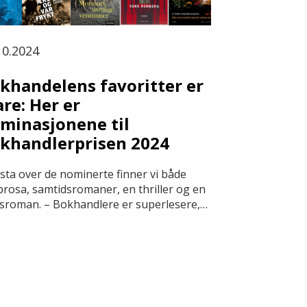
10.2024
khandelens favoritter er
are: Her er
minasjonene til
khandlerprisen 2024
ista over de nominerte finner vi både
prosa, samtidsromaner, en thriller og en
gsroman. – Bokhandlere er superlesere,
et er alltid stas å få presentere det de
r er årets aller beste norske bøker, sier
 Schiøtz, direktør i
handlerforeningen.