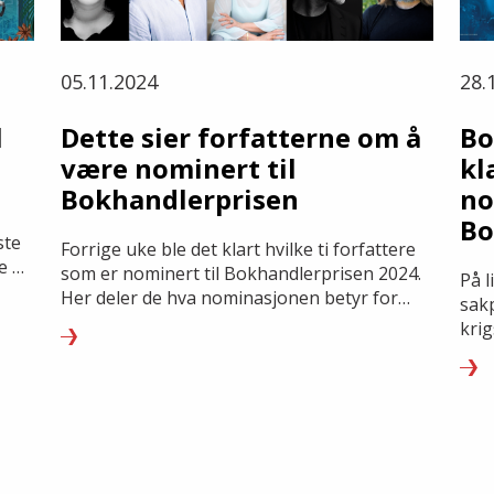
05.11.2024
28.
l
Dette sier forfatterne om å
Bo
være nominert til
kl
Bokhandlerprisen
no
Bo
ste
Forrige uke ble det klart hvilke ti forfattere
e at
som er nominert til Bokhandlerprisen 2024.
På l
ter.
Her deler de hva nominasjonen betyr for
sak
dem. – En pris som henger svært høyt blant
kri
forfatterne.
så d
mene
Anne
Bok