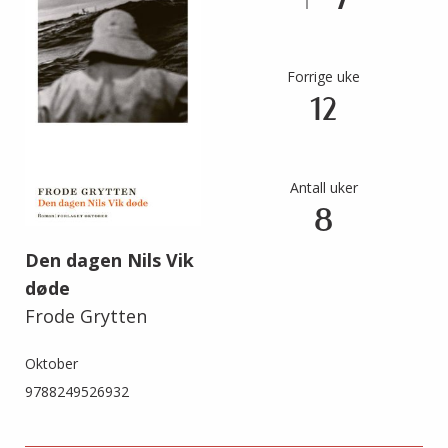
7
Forrige uke
12
Antall uker
8
Den dagen Nils Vik
døde
Frode Grytten
Oktober
9788249526932