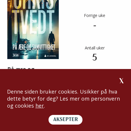
Forrige uke
-
Antall uker
5
På ære og
samvittighet
Chris Tvedt
Denne siden bruker cookies. Usikker på hva
dette betyr for deg? Les mer om personvern
Gyldendal
og cookies
her
.
9788205590625
AKSEPTER