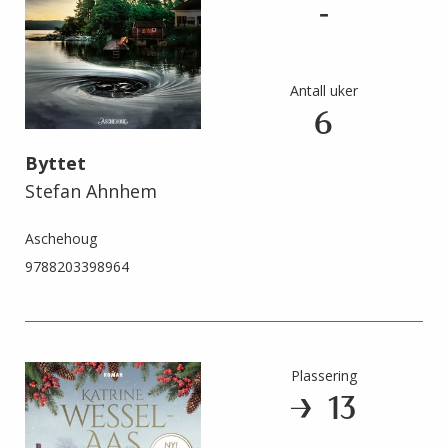
-
Antall uker
6
Byttet
Stefan Ahnhem
Aschehoug
9788203398964
Plassering
13