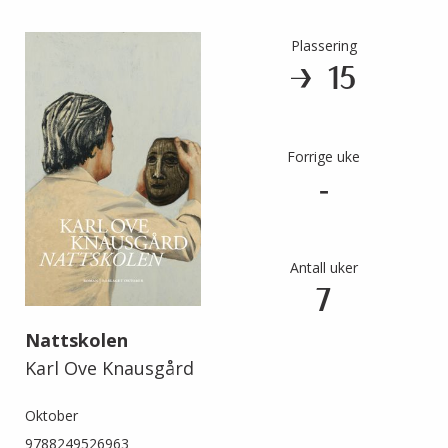
Plassering
15
Forrige uke
-
Antall uker
7
Nattskolen
Karl Ove Knausgård
Oktober
9788249526963