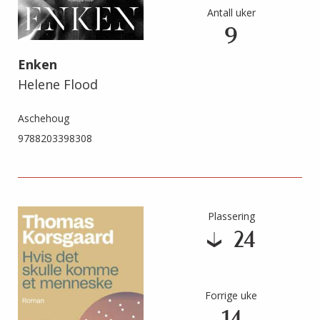
Antall uker
9
Enken
Helene Flood
Aschehoug
9788203398308
Plassering
24
Forrige uke