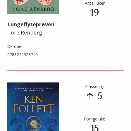
Antall uker
19
Lungeflyteprøven
Tore Renberg
Oktober
9788249523740
Plassering
5
Forrige uke
15