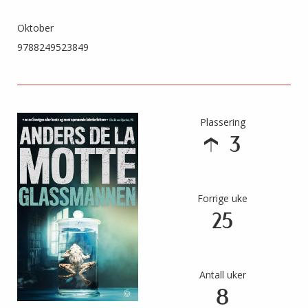
Oktober
9788249523849
Plassering
3
Forrige uke
25
Antall uker
8