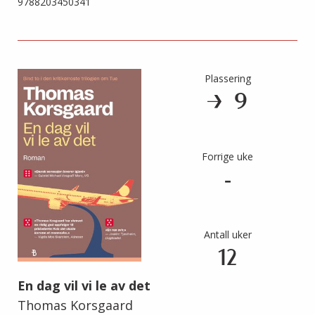
9788203450341
Plassering
9
Forrige uke
-
Antall uker
12
En dag vil vi le av det
Thomas Korsgaard