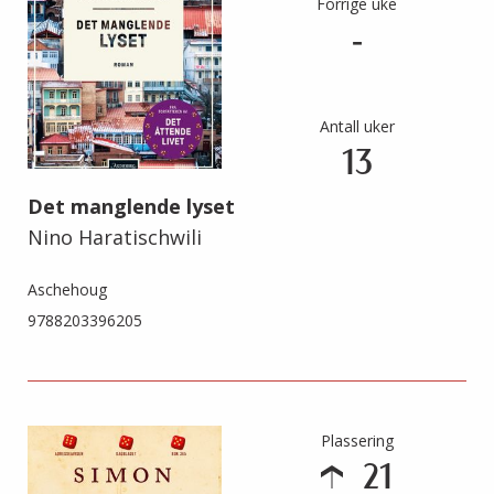
Forrige uke
-
Antall uker
13
Det manglende lyset
Nino Haratischwili
Aschehoug
9788203396205
Plassering
21