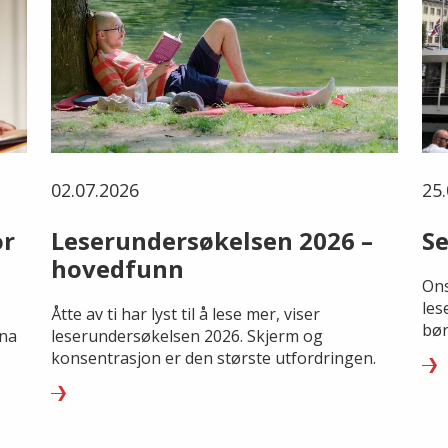
02.07.2026
25.
or
Leserundersøkelsen 2026 –
Se
hovedfunn
Ons
les
Åtte av ti har lyst til å lese mer, viser
bør
rna
leserundersøkelsen 2026. Skjerm og
konsentrasjon er den største utfordringen.